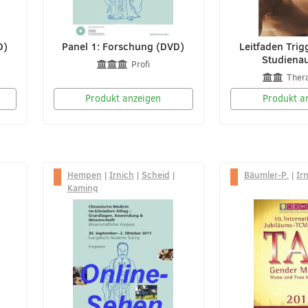
D)
Panel 1: Forschung (DVD)
Leitfaden Trig
Studiena
Profi
Ther
Produkt anzeigen
Produkt a
Hempen
|
Irnich
|
Scheid
|
Bäumler-P.
|
Ir
Kaming