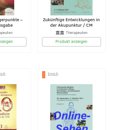
gerpunkte –
Zukünftige Entwicklungen in
usgabe
der Akupunktur / CM
apeuten
Therapeuten
nzeigen
Produkt anzeigen
nich
Irnich