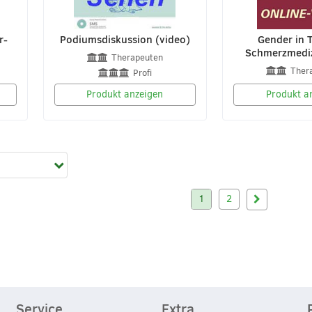
r-
Podiumsdiskussion (video)
Gender in
Schmerzmediz
Therapeuten
Ther
Profi
Produkt anzeigen
Produkt a
1
2
Service
Extra