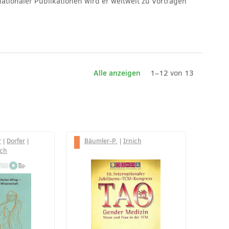
ationaler Publikationen wird er weltweit zu Vorträgen
Alle anzeigen
1–12 von 13
r
|
Dorfer
|
Bäumler-P.
|
Irnich
ich