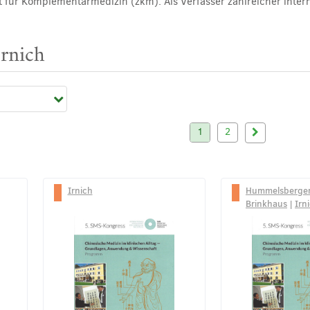
t für Komplementärmedizin (zkm). Als Verfasser zahlreicher intern
Irnich
1
2
Irnich
Hummelsberge
Brinkhaus
|
Irn