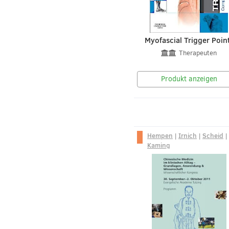
Myofascial Trigger Poin
Therapeuten
Produkt anzeigen
Hempen
|
Irnich
|
Scheid
|
Kaming