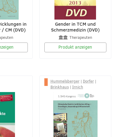
icklungen in
Gender in TCM und
r / CM (DVD)
Schmerzmedizin (DVD)
apeuten
Therapeuten
nzeigen
Produkt anzeigen
Hummelsberger
|
Dorfer
|
Brinkhaus
|
Irnich