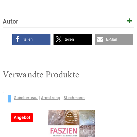
Autor
teilen
teilen
E-Mail
Verwandte Produkte
Guimberteau
|
Armstrong
|
Stechmann
-30%
Angebot