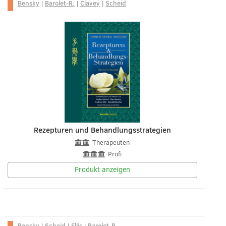
Bensky
|
Barolet-R.
|
Clavey
|
Scheid
Rezepturen und Behandlungsstrategien
Therapeuten
Profi
Produkt anzeigen
Bensky
|
Scheid
|
Ellis
|
Barolet-R.