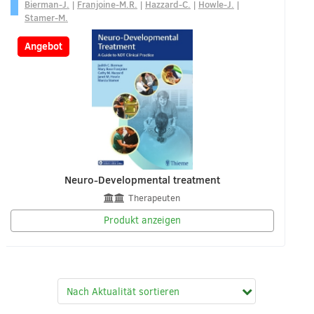
Bierman-J.
|
Franjoine-M.R.
|
Hazzard-C.
|
Howle-J.
|
Stamer-M.
-13%
Angebot
Neuro-Developmental treatment
Therapeuten
Produkt anzeigen