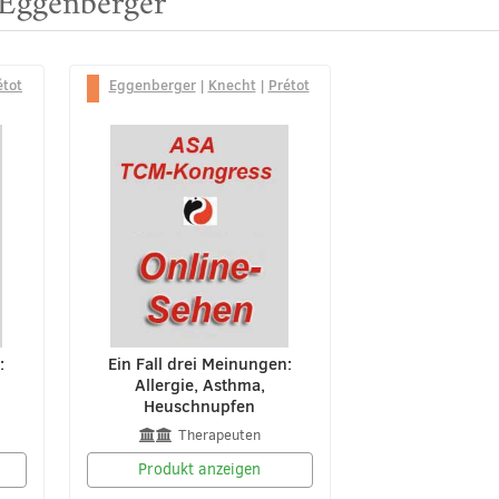
 Eggenberger
étot
Eggenberger
|
Knecht
|
Prétot
:
Ein Fall drei Meinungen:
Allergie, Asthma,
Heuschnupfen
Therapeuten
Produkt anzeigen