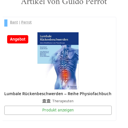
Artikel von Guido Perrot
Bant
|
Perrot
-29%
Angebot
Lumbale Rückenbeschwerden – Reihe Physiofachbuch
Therapeuten
Produkt anzeigen