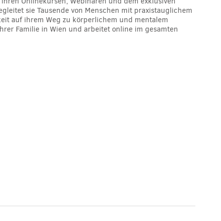
In ihren Onlinekursen, Webinaren und dem exklusiven
egleitet sie Tausende von Menschen mit praxistauglichem
gkeit auf ihrem Weg zu körperlichem und mentalem
ihrer Familie in Wien und arbeitet online im gesamten