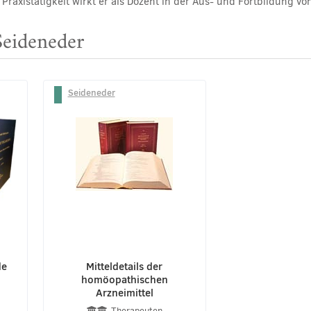
Praxistätigkeit wirkt er als Dozent in der Aus- und Fortbildung 
Seideneder
Seideneder
de
Mitteldetails der
homöopathischen
Arzneimittel
Therapeuten