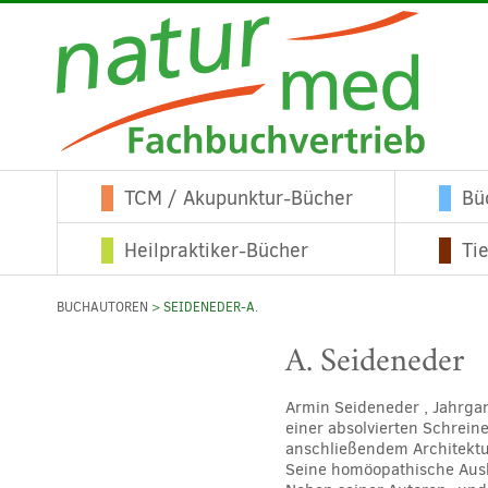
TCM / Akupunktur-Bücher
Bü
Heilpraktiker-Bücher
Ti
BUCHAUTOREN
> SEIDENEDER-A.
A. Seideneder
Armin Seideneder , Jahrga
einer absolvierten Schrein
anschließendem Architektur
Seine homöopathische Ausbi