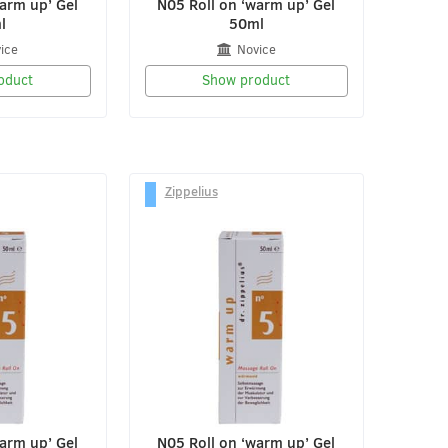
arm up’ Gel
N05 Roll on ‘warm up’ Gel
l
50ml
ice
Novice
oduct
Show product
Zippelius
arm up’ Gel
N05 Roll on ‘warm up’ Gel