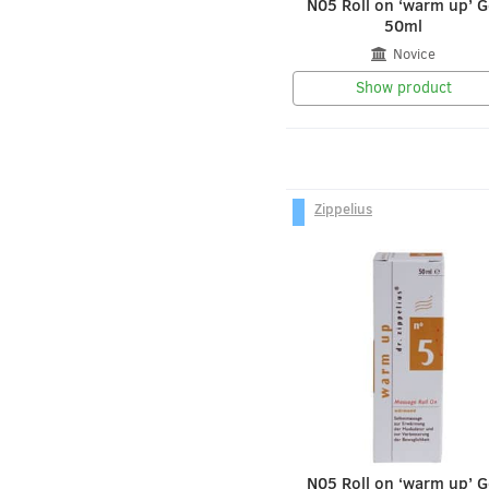
N05 Roll on ‘warm up’ G
50ml
Novice
Show product
Zippelius
N05 Roll on ‘warm up’ G