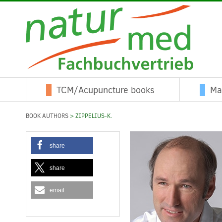
TCM/Acupuncture books
Ma
BOOK AUTHORS
> ZIPPELIUS-K.
share
share
email