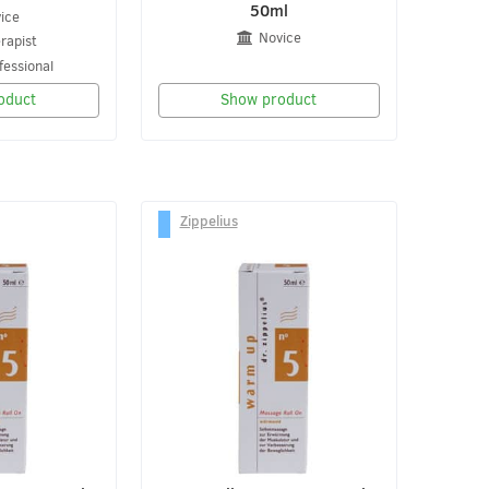
50ml
ice
Novice
rapist
fessional
oduct
Show product
Zippelius