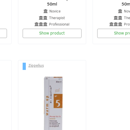
50ml
50m
Novice
Nov
Therapist
The
Professional
Pro
Show product
Show pr
Zippelius