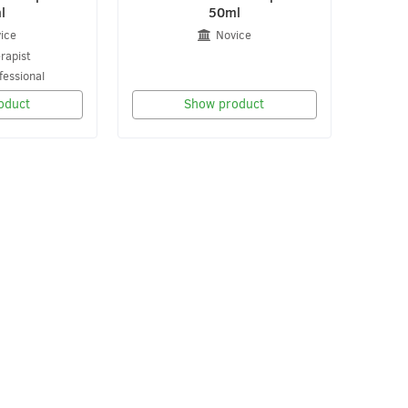
l
50ml
ice
Novice
rapist
fessional
oduct
Show product