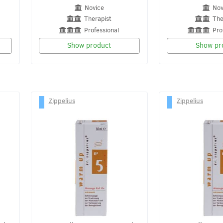
Novice
Nov
Therapist
The
Professional
Pro
Show product
Show pr
Zippelius
Zippelius