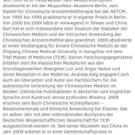
Seit 1993 ist er Heilpraktiker. Sein Akupunkturdiplom
absolvierte er bei der Akupunktur-Akademie Berlin, sein
Diplom für Chinesische Arzneimitteltherapie bei der AGTCM.
Von 1995 bis 1999 praktizierte er in eigener Praxis in Berlin.
Von 2000 bis 2009 lebte er vorwiegend in Taiwan und China.
Dort hat er sich insbesondere dem Studium der Klassiker der
Chinesischen Medizin und der klinischen Anwendung der
Chinesischen Arzneimitteltherapie gewidmet. 2009 absolvierte
er einen Studiengang für Innere Chinesische Medizin an der
Zhejiang Chinese Medical University in Hangzhou mit dem
Titel Master of Medicine (TCM). Seinen Forschungsgegenstand
bildeten dort die klassischen Rezepturen aus den
Grundlagenwerken Shanghan Lun und Jingui Yaolue und
deren Rezeption in der Moderne. Andreas Kalg engagiert sich
auch als Übersetzer und Autor von Fachbüchern für die
authentische Verbreitung der Chinesischen Medizin im
Westen. Zahlreiche Publikationen in deutscher und englischer
Sprache sind Ausdruck seines profunden Wissens. 2009
erschien sein Buch Chinesische Arzneipflanzen –
Wesensmerkmale und klinische Anwendung bei Elsevier, das
im selben Jahr mit dem internationalen Buchpreis der
Deutschen Wissenschaftlichen Gesellschaft für TCM
ausgezeichnet worden ist. Seit seiner Rückkehr aus China im
Jahr 2009 arbeitet er in einer Gemeinschaftspraxis in