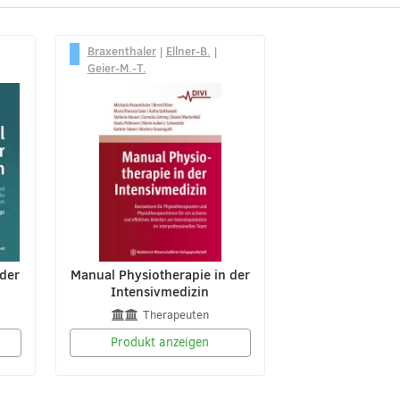
Braxenthaler
|
Ellner-B.
|
Geier-M.-T.
 der
Manual Physiotherapie in der
Intensivmedizin
Therapeuten
Produkt anzeigen