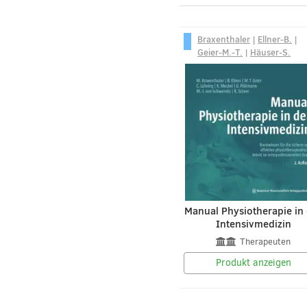
Braxenthaler
|
Ellner-B.
|
Geier-M.-T.
|
Häuser-S.
Manual Physiotherapie in
Intensivmedizin
Therapeuten
Produkt anzeigen