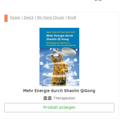
Egger
|
Zwick
|
Shi Yong Chuan
|
Knoll
Mehr Energie durch Shaolin QiGong
Therapeuten
Produkt anzeigen