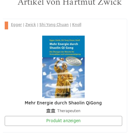
Artikel von Hartmut Zwick
Egger
|
Zwick
|
Shi Yong Chuan
|
Knoll
Mehr Energie durch Shaolin QiGong
Therapeuten
Produkt anzeigen