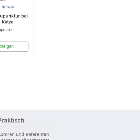
upunktur bei
 Katze
apeuten
nzeigen
Praktisch
Autoren und Referenten