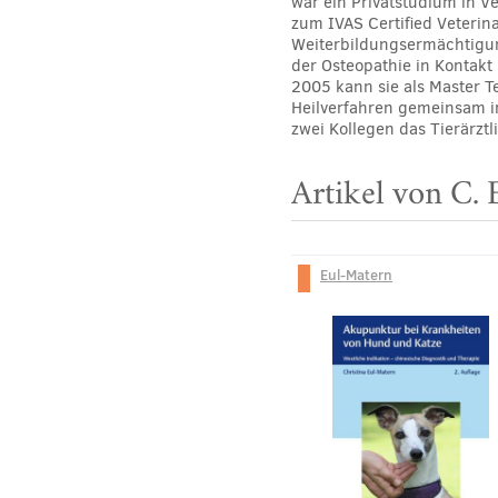
war ein Privatstudium in 
zum IVAS Certified Veterin
Weiterbildungsermächtigun
der Osteopathie in Kontakt
2005 kann sie als Master Te
Heilverfahren gemeinsam in
zwei Kollegen das Tierärzt
Artikel von C.
Eul-Matern