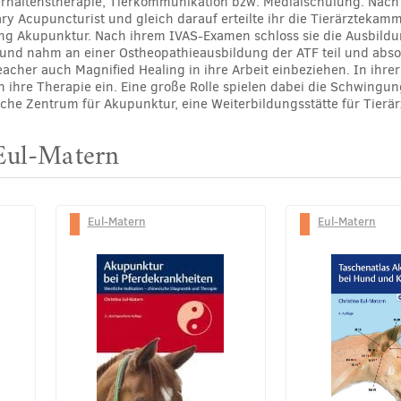
Verhaltenstherapie, Tierkommunikation bzw. Medialschulung. Na
ary Acupuncturist und gleich darauf erteilte ihr die Tierärzteka
g Akupunktur. Nach ihrem IVAS-Examen schloss sie die Ausbildun
 und nahm an einer Ostheopathieausbildung der ATF teil und absol
acher auch Magnified Healing in ihre Arbeit einbeziehen. In ihrer
 ihre Therapie ein. Eine große Rolle spielen dabei die Schwingun
liche Zentrum für Akupunktur, eine Weiterbildungsstätte für Tierä
 Eul-Matern
Eul-Matern
Eul-Matern