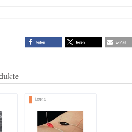
teilen
teilen
E-Mail
dukte
Legge