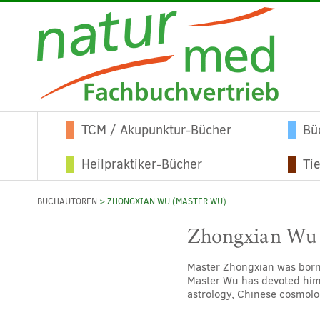
TCM / Akupunktur-Bücher
Bü
Heilpraktiker-Bücher
Ti
BUCHAUTOREN
> ZHONGXIAN WU (MASTER WU)
Zhongxian Wu 
Master Zhongxian was born 
Master Wu has devoted himse
astrology, Chinese cosmolog