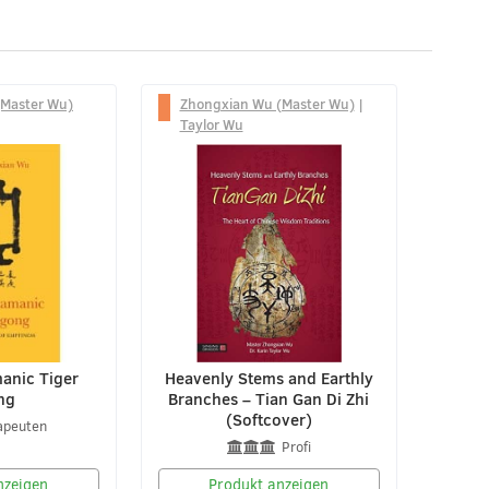
(Master Wu)
Zhongxian Wu (Master Wu)
|
Taylor Wu
anic Tiger
Heavenly Stems and Earthly
ng
Branches – Tian Gan Di Zhi
(Softcover)
apeuten
Profi
nzeigen
Produkt anzeigen