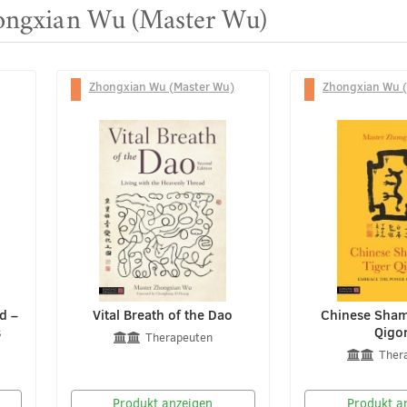
hongxian Wu (Master Wu)
Zhongxian Wu (Master Wu)
Zhongxian Wu 
d –
Vital Breath of the Dao
Chinese Sham
s
Qigo
Therapeuten
Ther
Produkt anzeigen
Produkt a