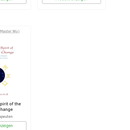
(Master Wu)
irit of the
Change
apeuten
nzeigen