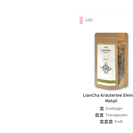
Lian
LianCha Kräutertee Ele
Metall
Einsteiger
Therapeuten
Profi