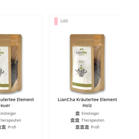
Lian
utertee Element
LianCha Kräutertee Element
Feuer
Holz
Einsteiger
Einsteiger
Therapeuten
Therapeuten
Profi
Profi