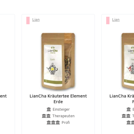
Lian
Lian
ment
LianCha Kräutertee Element
LianCha Krä
Erde
Einsteiger
Therapeuten
Profi