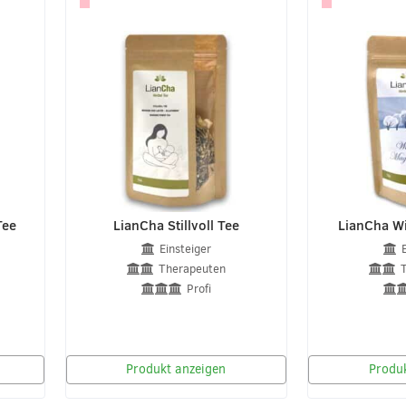
Tee
LianCha Stillvoll Tee
LianCha Wi
Einsteiger
Therapeuten
Profi
Produkt anzeigen
Produk