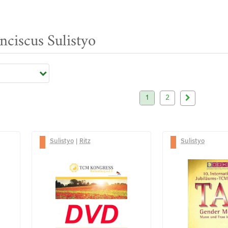
nciscus Sulistyo
1
2
Sulistyo
|
Ritz
Sulistyo