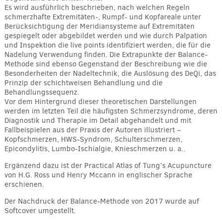
Es wird ausführlich beschrieben, nach welchen Regeln
schmerzhafte Extremitäten-, Rumpf- und Kopfareale unter
Berücksichtigung der Meridiansysteme auf Extremitäten
gespiegelt oder abgebildet werden und wie durch Palpation
und Inspektion die live points identifiziert werden, die für die
Nadelung Verwendung finden. Die Extrapunkte der Balance-
Methode sind ebenso Gegenstand der Beschreibung wie die
Besonderheiten der Nadeltechnik, die Auslösung des DeQi, das
Prinzip der schichtweisen Behandlung und die
Behandlungssequenz.
Vor dem Hintergrund dieser theoretischen Darstellungen
werden im letzten Teil die häufigsten Schmerzsyndrome, deren
Diagnostik und Therapie im Detail abgehandelt und mit
Fallbeispielen aus der Praxis der Autoren illustriert –
Kopfschmerzen, HWS-Syndrom, Schulterschmerzen,
Epicondylitis, Lumbo-Ischialgie, Knieschmerzen u. a..
Ergänzend dazu ist der Practical Atlas of Tung’s Acupuncture
von H.G. Ross und Henry Mccann in englischer Sprache
erschienen.
Der Nachdruck der Balance-Methode von 2017 wurde auf
Softcover umgestellt.