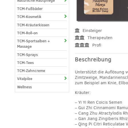
Natürliche Hautpflege
TCM-Fußbäder
TCM-Kosmetik
TCM-Kräuterkissen
Einsteiger
TCM-Roll-on
Therapeuten
TCM-Sportsalben +
Profi
Massage
TCM-Sprays
Beschreibung
TCM-Tees
TCM-Zahncreme
Unterstützt die Auflösung 
Zimtzweige, Mandarinensch
Vitalpilze
zum Beispiel am Knie, Ellb
Wellness
Kräuter:
– Yi Yi Ren
Coicis Semen
– Gui Zhi
Cinnamomi Ramu
– Cang Zhu
Atractylodis R
– Gan Jiang
Zingiberis Rhi
– Qing Pi
Citri Reticulatae 