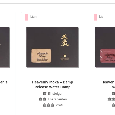
Lian
Lian
en’s
Heavenly Moxa – Damp
Heavenl
Release Water Damp
N
Einsteiger
Therapeuten
Profi