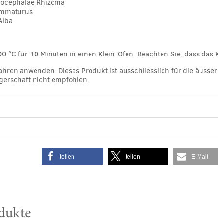
crocephalae Rhizoma
 Immaturus
Alba
00 °C für 10 Minuten in einen Klein-Ofen. Beachten Sie, dass das
Jahren anwenden. Dieses Produkt ist ausschliesslich für die äuss
erschaft nicht empfohlen.
teilen
teilen
E-Mail
dukte