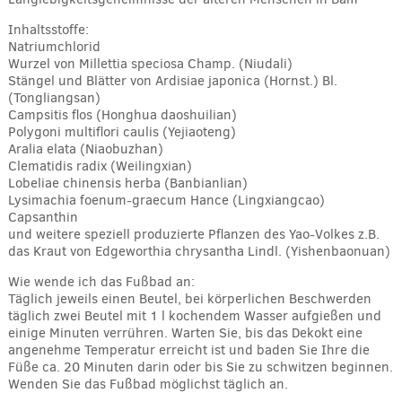
Inhaltsstoffe:
Natriumchlorid
Wurzel von Millettia speciosa Champ. (Niudali)
Stängel und Blätter von Ardisiae japonica (Hornst.) Bl.
(Tongliangsan)
Campsitis flos (Honghua daoshuilian)
Polygoni multiflori caulis (Yejiaoteng)
Aralia elata (Niaobuzhan)
Clematidis radix (Weilingxian)
Lobeliae chinensis herba (Banbianlian)
Lysimachia foenum-graecum Hance (Lingxiangcao)
Capsanthin
und weitere speziell produzierte Pflanzen des Yao-Volkes z.B.
das Kraut von Edgeworthia chrysantha Lindl. (Yishenbaonuan)
Wie wende ich das Fußbad an:
Täglich jeweils einen Beutel, bei körperlichen Beschwerden
täglich zwei Beutel mit 1 l kochendem Wasser aufgießen und
einige Minuten verrühren. Warten Sie, bis das Dekokt eine
angenehme Temperatur erreicht ist und baden Sie Ihre die
Füße ca. 20 Minuten darin oder bis Sie zu schwitzen beginnen.
Wenden Sie das Fußbad möglichst täglich an.