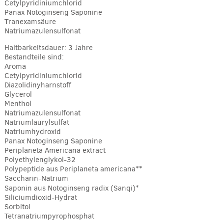
Cetylpyridiniumchlorid
Panax Notoginseng Saponine
Tranexamsäure
Natriumazulensulfonat
Haltbarkeitsdauer: 3 Jahre
Bestandteile sind:
Aroma
Cetylpyridiniumchlorid
Diazolidinyharnstoff
Glycerol
Menthol
Natriumazulensulfonat
Natriumlaurylsulfat
Natriumhydroxid
Panax Notoginseng Saponine
Periplaneta Americana extract
Polyethylenglykol-32
Polypeptide aus Periplaneta americana**
Saccharin-Natrium
Saponin aus Notoginseng radix (Sanqi)*
Siliciumdioxid-Hydrat
Sorbitol
Tetranatriumpyrophosphat