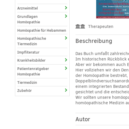
Arzneimittel
Grundlagen
Homöopathie
Therapeuten
Homöopathie für Hebammen
Homöopathische
Beschreibung
Tiermedizin
Impfliteratur
Das Buch umfaßt zahlreich
Im historischen Rückblick 
Krankheitsbilder
Aber wir bekommen auch Ei
Patientenratgeber
Hier vollziehen wir den De
Homöopathie
der Homöopathie bestrebt, u
Doppelblindversuchsanordnu
Tiermedizin
einem integrierten Bestand
Zubehör
gesichtet und die entsche
Wir sollten unsere homöopa
homöopathische Medizin aus
Autor