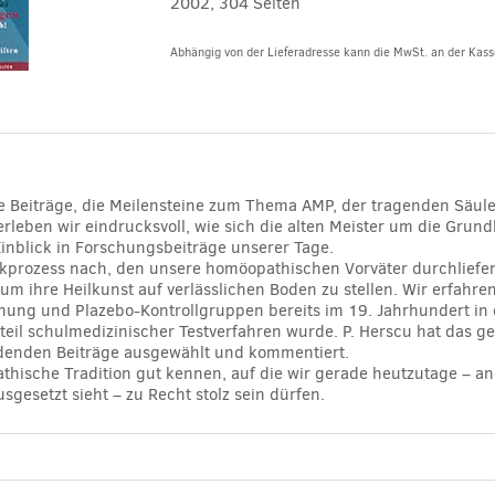
2002, 304 Seiten
Abhängig von der Lieferadresse kann die MwSt. an der Kasse
Alternative:
e Beiträge, die Meilensteine zum Thema AMP, der tragenden Säule
erleben wir eindrucksvoll, wie sich die alten Meister um die Grun
nblick in Forschungsbeiträge unserer Tage.
nkprozess nach, den unsere homöopathischen Vorväter durchliefen,
m ihre Heilkunst auf verlässlichen Boden zu stellen. Wir erfahren
ng und Plazebo-Kontrollgruppen bereits im 19. Jahrhundert in d
teil schulmedizinischer Testverfahren wurde. P. Herscu hat das 
idenden Beiträge ausgewählt und kommentiert.
thische Tradition gut kennen, auf die wir gerade heutzutage – an
gesetzt sieht – zu Recht stolz sein dürfen.