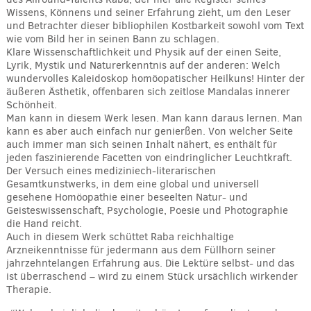
Wissens, Könnens und seiner Erfahrung zieht, um den Leser
und Betrachter dieser bibliophilen Kostbarkeit sowohl vom Text
wie vom Bild her in seinen Bann zu schlagen.
Klare Wissenschaftlichkeit und Physik auf der einen Seite,
Lyrik, Mystik und Naturerkenntnis auf der anderen: Welch
wundervolles Kaleidoskop homöopatischer Heilkuns! Hinter der
äußeren Ästhetik, offenbaren sich zeitlose Mandalas innerer
Schönheit.
Man kann in diesem Werk lesen. Man kann daraus lernen. Man
kann es aber auch einfach nur genierßen. Von welcher Seite
auch immer man sich seinen Inhalt nähert, es enthält für
jeden faszinierende Facetten von eindringlicher Leuchtkraft.
Der Versuch eines mediziniech-literarischen
Gesamtkunstwerks, in dem eine global und universell
gesehene Homöopathie einer beseelten Natur- und
Geisteswissenschaft, Psychologie, Poesie und Photographie
die Hand reicht.
Auch in diesem Werk schüttet Raba reichhaltige
Arzneikenntnisse für jedermann aus dem Füllhorn seiner
jahrzehntelangen Erfahrung aus. Die Lektüre selbst- und das
ist überraschend – wird zu einem Stück ursächlich wirkender
Therapie.