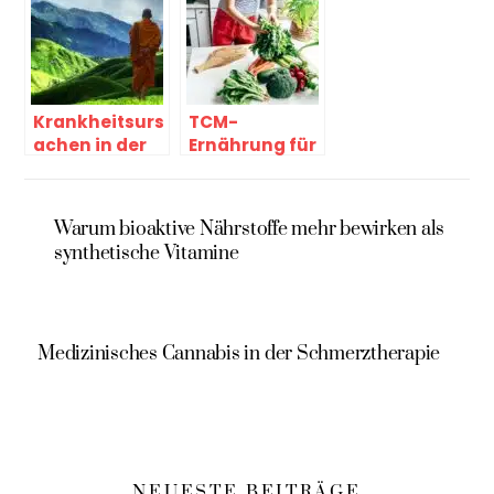
Krankheitsurs
TCM-
achen in der
Ernährung für
Tibetischen
die
Medizin
Wechseljahre
von Dr.
Warum bioaktive Nährstoffe mehr bewirken als
Antonie Danz
synthetische Vitamine
Medizinisches Cannabis in der Schmerztherapie
NEUESTE BEITRÄGE