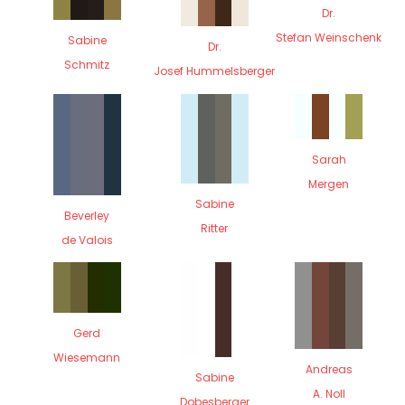
Dr.
Stefan Weinschenk
Sabine
Dr.
Schmitz
Josef Hummelsberger
Sarah
Mergen
Sabine
Beverley
Ritter
de Valois
Gerd
Wiesemann
Andreas
Sabine
A. Noll
Dobesberger