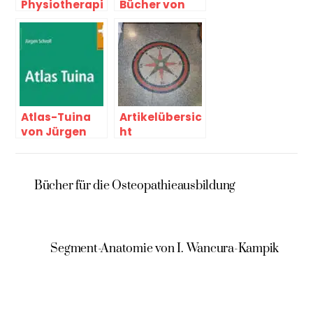
Physiotherapi
Bücher von
e-Ausbildung
Andrew Biel
Atlas-Tuina
Artikelübersic
von Jürgen
ht
Schroll
Therapeuten-
Blog
Bücher für die Osteopathieausbildung
Segment-Anatomie von I. Wancura-Kampik