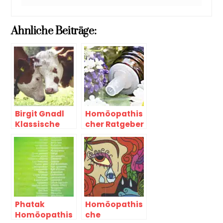
Ahnliche Beiträge:
Birgit Gnadl
Homöopathis
Klassische
cher Ratgeber
Homöopathie
für Rinder –
Interview
Phatak
Homöopathis
Homöopathis
che