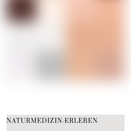
Back
NATURMEDIZIN ERLEBEN
To