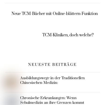
matik in der
che
Homöopathie
Arzneimittelle
von Michal
hre –
Neue TCM-Bücher mit Online-blättern-Funktion
Yakir
überarbeitet
TCM-Kliniken, doch welche?
NEUESTE BEITRÄGE
Ausbildungswege in der Traditionellen
Chinesischen Medizin:
Chronische Erkrankungen: Wenn
Schulmedizin an ihre Grenzen kommt