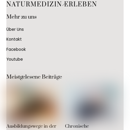
Back
NATURMEDIZIN ERLEBEN
To
Mehr zu uns
Top
Über Uns
Kontakt
Facebook
Youtube
Meistgelesene Beiträge
Ausbildungswege in der
Chronische