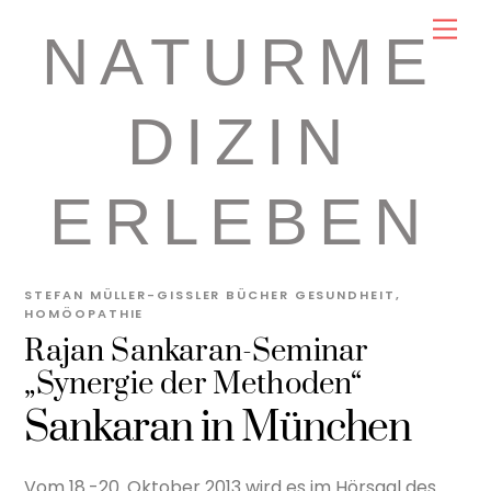
Skip
Men
NATURME
to
content
DIZIN
ERLEBEN
STEFAN MÜLLER-GISSLER
BÜCHER GESUNDHEIT
,
HOMÖOPATHIE
Rajan Sankaran-Seminar
„Synergie der Methoden“
Sankaran in München
Vom 18.-20. Oktober 2013 wird es im Hörsaal des