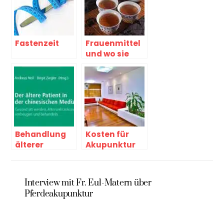
Fastenzeit
Frauenmittel
und wo sie
helfen
Behandlung
Kosten für
älterer
Akupunktur
Patienten
von der
Steuer
absetzbar?
Interview mit Fr. Eul-Matern über
Pferdeakupunktur