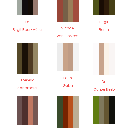
Dr.
Birgit
Michael
Birgit Baur-Müller
Bonin
van Gorkom
Edith
Theresa
Dr.
Guba
Sandmaier
Gunter Neeb