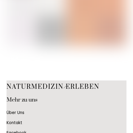
Back
NATURMEDIZIN ERLEBEN
To
Mehr zu uns
Top
Über Uns
Kontakt
Facebook