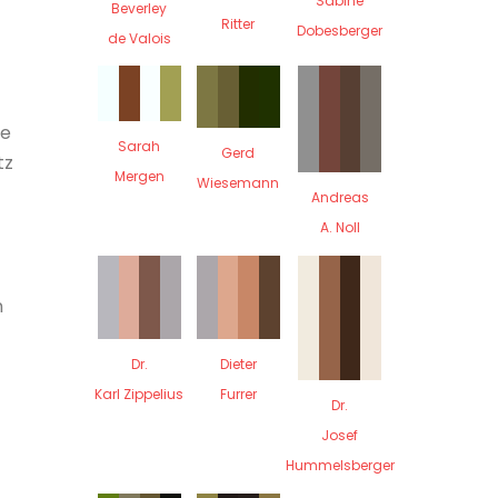
Sabine
Beverley
Ritter
Dobesberger
de Valois
ie
Sarah
Gerd
tz
Mergen
Wiesemann
Andreas
A. Noll
n
Dr.
Dieter
Karl Zippelius
Furrer
Dr.
Josef
Hummelsberger