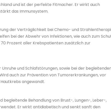
land und ist der perfekte Fitmacher. Er wirkt auch
d stärkt das Immunsystem.
rung der Verträglichkeit bei Chemo- und Strahlentherap
elfen bei der Abwehr von Infektionen, wie auch zum Schu
 70 Prozent aller Krebspatienten zusätzlich zur
r Unruhe und Schlafstörungen, sowie bei der begleitende
Wird auch zur Prävention von Tumorerkrankungen, vor
d Hautkrebs angewandt.
 begleitende Behandlung von Brust-, Lungen-, Leber-,
endet. Er wirkt antidiabetisch und senkt sanft den