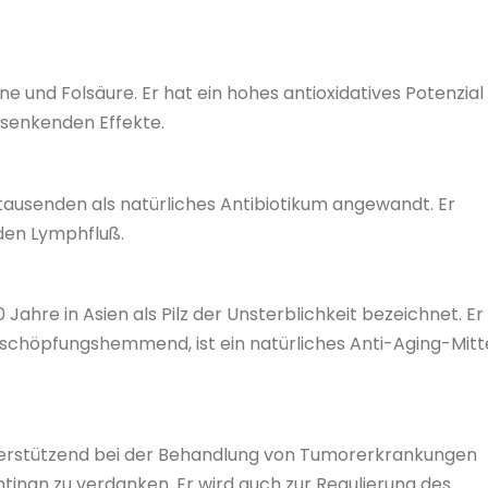
ne und Folsäure. Er hat ein hohes antioxidatives Potenzial
nsenkenden Effekte.
tausenden als natürliches Antibiotikum angewandt. Er
 den Lymphfluß.
 Jahre in Asien als Pilz der Unsterblichkeit bezeichnet. Er
s erschöpfungshemmend, ist ein natürliches Anti-Aging-Mitt
nterstützend bei der Behandlung von Tumorerkrankungen
entinan zu verdanken. Er wird auch zur Regulierung des