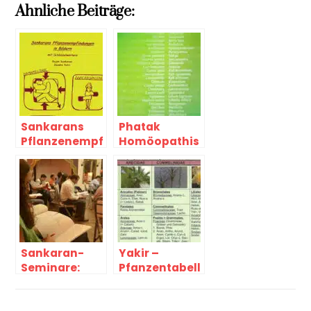
Ahnliche Beiträge:
Sankarans
Phatak
Pflanzenempf
Homöopathis
indungen
che
Arzneimittelle
hre –
überarbeitet
Sankaran-
Yakir –
Seminare:
Pfanzentabell
Lernen Sie
e der
seine
wundersame