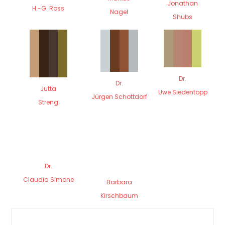
Jonathan
H.-G. Ross
Nagel
Shubs
Dr.
Dr.
Jutta
Uwe Siedentopp
Jürgen Schottdorf
Streng
Dr.
Claudia Simone
Barbara
Kirschbaum