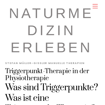
Skip
Men
NATURME
to
content
DIZIN
ERLEBEN
STEFAN MÜLLER-GISSLER
MANUELLE THERAPIEN
Triggerpunkt-Therapie in der
Physiotherapie
Was sind Triggerpunkte?
Was ist eine