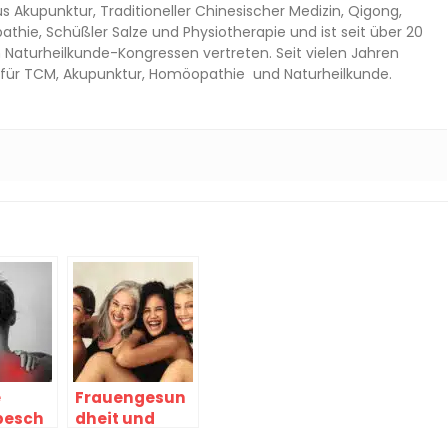
s Akupunktur, Traditioneller Chinesischer Medizin, Qigong,
thie, Schüßler Salze und Physiotherapie und ist seit über 20
n Naturheilkunde-Kongressen vertreten. Seit vielen Jahren
es für TCM, Akupunktur, Homöopathie und Naturheilkunde.
e
Frauengesun
besch
dheit und
 ohne
Alternativme