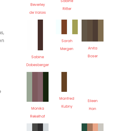
Sabine
Beverley
Ritter
de Valois
s,
en
Sarah
Anita
Mergen
Boser
Sabine
Dobesberger
e
Manfred
Eileen
Kubny
Monika
Han
Rekelhof