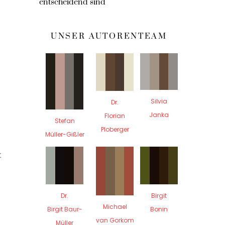
entscheidend sind
UNSER AUTORENTEAM
Silvia
Dr.
Janka
Florian
Stefan
Ploberger
Müller-Gißler
t
Dr.
Birgit
Michael
Birgit Baur-
Bonin
van Gorkom
Müller