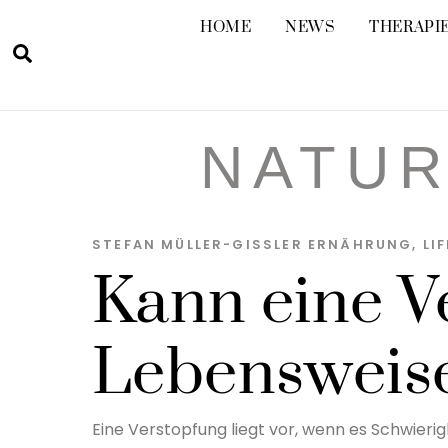
Skip
HOME
NEWS
THERAPIE
to
Suche
content
NATUR
STEFAN MÜLLER-GISSLER
ERNÄHRUNG
,
LI
Kann eine V
Lebensweis
Eine Verstopfung liegt vor, wenn es Schwierig