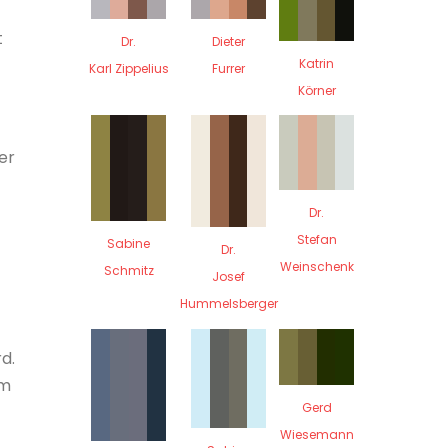
t
Dr.
Dieter
Katrin
Karl Zippelius
Furrer
Körner
er
Dr.
Stefan
Sabine
Dr.
Weinschenk
Schmitz
Josef
Hummelsberger
d.
am
Gerd
Wiesemann