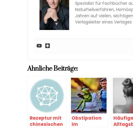
Spezialist für Fachbücher au
Naturheilverfahren, Homöopa
Jahren auf vielen, wichtige
Verlagsleiter eines Verlag
Ahnliche Beiträge:
Rezeptur mit
Obstipation
Häufig
chinesischen
im
Alltags
Kräutern die
Kleinkindalter
werden