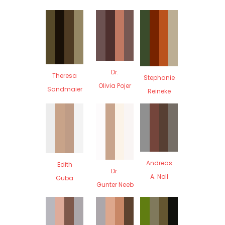
Dr.
Theresa
Stephanie
Olivia Pojer
Sandmaier
Reineke
Andreas
Edith
Dr.
A. Noll
Guba
Gunter Neeb