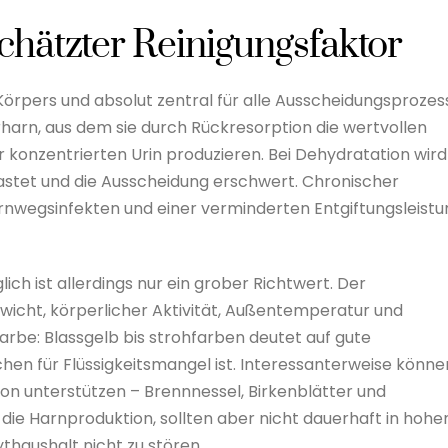
chätzter Reinigungsfaktor
Körpers und absolut zentral für alle Ausscheidungsprozes
märharn, aus dem sie durch Rückresorption die wertvollen
 konzentrierten Urin produzieren. Bei Dehydratation wird
elastet und die Ausscheidung erschwert. Chronischer
arnwegsinfekten und einer verminderten Entgiftungsleistu
lich ist allerdings nur ein grober Richtwert. Der
ewicht, körperlicher Aktivität, Außentemperatur und
nfarbe: Blassgelb bis strohfarben deutet auf gute
chen für Flüssigkeitsmangel ist. Interessanterweise könne
on unterstützen – Brennnessel, Birkenblätter und
die Harnproduktion, sollten aber nicht dauerhaft in hohe
haushalt nicht zu stören.