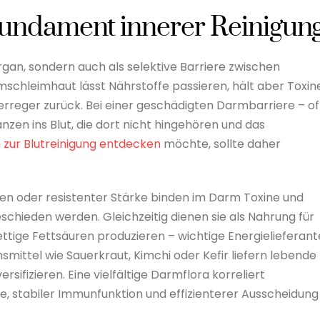
undament innerer Reinigun
gan, sondern auch als selektive Barriere zwischen
mschleimhaut lässt Nährstoffe passieren, hält aber Toxin
rreger zurück. Bei einer geschädigten Darmbarriere – of
zen ins Blut, die dort nicht hingehören und das
zur Blutreinigung entdecken
möchte, sollte daher
en oder resistenter Stärke binden im Darm Toxine und
chieden werden. Gleichzeitig dienen sie als Nahrung für
ettige Fettsäuren produzieren – wichtige Energielieferan
mittel wie Sauerkraut, Kimchi oder Kefir liefern lebende
ifizieren. Eine vielfältige Darmflora korreliert
, stabiler Immunfunktion und effizienterer Ausscheidung