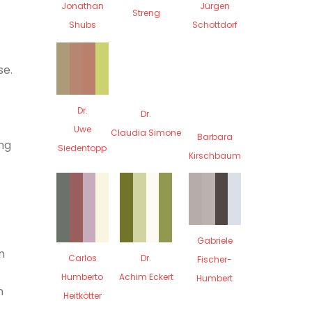
Jürgen
Jonathan
Streng
Schottdorf
Shubs
se.
Dr.
Dr.
Uwe
Claudia Simone
Barbara
ng
Siedentopp
Kirschbaum
Gabriele
n
Carlos
Dr.
Fischer-
Humberto
Achim Eckert
Humbert
n
Heitkötter