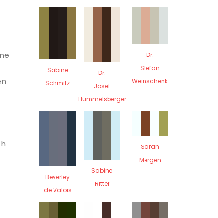
ine
Dr.
Stefan
Sabine
Dr.
en
Weinschenk
Schmitz
Josef
Hummelsberger
ch
Sarah
Mergen
Sabine
Beverley
Ritter
de Valois