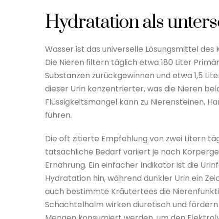
Hydratation als unters
Wasser ist das universelle Lösungsmittel des 
Die Nieren filtern täglich etwa 180 Liter Pri
Substanzen zurückgewinnen und etwa 1,5 Liter
dieser Urin konzentrierter, was die Nieren b
Flüssigkeitsmangel kann zu Nierensteinen, H
führen.
Die oft zitierte Empfehlung von zwei Litern täg
tatsächliche Bedarf variiert je nach Körperg
Ernährung. Ein einfacher Indikator ist die Uri
Hydratation hin, während dunkler Urin ein Zei
auch bestimmte Kräutertees die Nierenfunkti
Schachtelhalm wirken diuretisch und fördern 
Mengen konsumiert werden, um den Elektrolyt