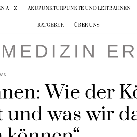
N A – Z
AKUPUNKTURPUNKTE UND LEITBAHNEN
RATGEBER
ÜBER UNS
MEDIZIN E
WS
nnen: Wie der K
gt und was wir d
n können“