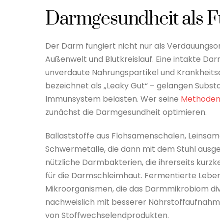
Darmgesundheit als F
Der Darm fungiert nicht nur als Verdauungsor
Außenwelt und Blutkreislauf. Eine intakte Dar
unverdaute Nahrungspartikel und Krankheitse
bezeichnet als „Leaky Gut“ – gelangen Substan
Immunsystem belasten. Wer seine
Methoden 
zunächst die Darmgesundheit optimieren.
Ballaststoffe aus Flohsamenschalen, Leinsam
Schwermetalle, die dann mit dem Stuhl ausges
nützliche Darmbakterien, die ihrerseits kurzk
für die Darmschleimhaut. Fermentierte Lebens
Mikroorganismen, die das Darmmikrobiom divers
nachweislich mit besserer Nährstoffaufnahme
von Stoffwechselendprodukten.