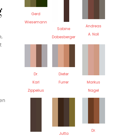
g
Gerd
Wiesemann
Andreas
Sabine
A. Noll
e,
Dobesberger
t
Dr.
Dieter
Karl
Furrer
Markus
Zippelius
Nagel
ten
Dr.
Jutta