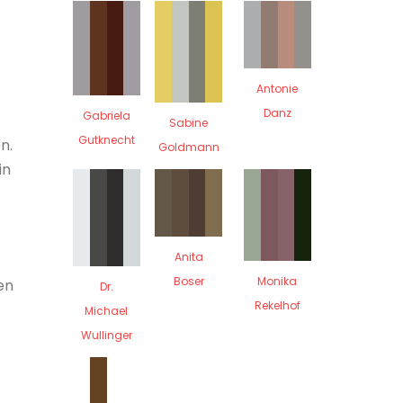
Antonie
Danz
Gabriela
Sabine
Gutknecht
n.
Goldmann
in
Anita
Boser
Monika
en
Dr.
Rekelhof
Michael
Wullinger