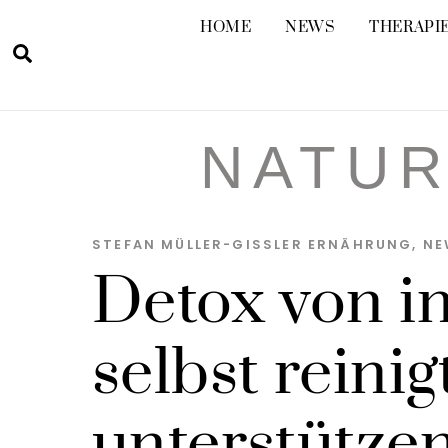
Skip
HOME
NEWS
THERAPIE
to
Suche
content
NATUR
STEFAN MÜLLER-GISSLER
ERNÄHRUNG
,
NE
Detox von i
selbst reini
unterstütze