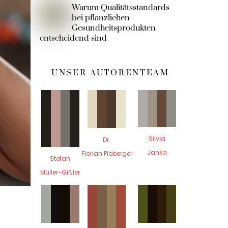
Warum Qualitätsstandards
bei pflanzlichen
Gesundheitsprodukten
entscheidend sind
UNSER AUTORENTEAM
Silvia
Dr.
Janka
Florian Ploberger
Stefan
Müller-Gißler