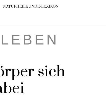
NATURHEILKUNDE-LEXIKON
RLEBEN
örper sich
abei