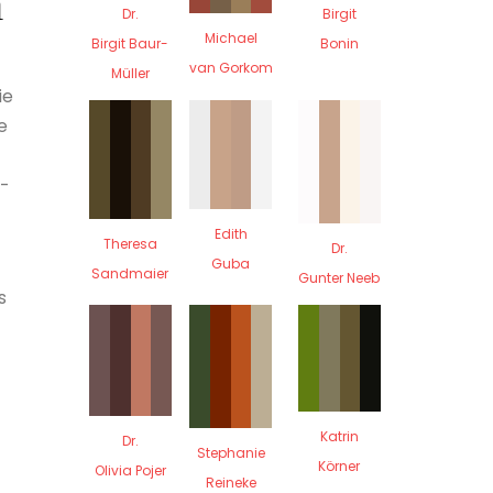
n
Dr.
Birgit
Michael
Birgit Baur-
Bonin
van Gorkom
Müller
ie
e
e-
Edith
Theresa
Dr.
Guba
Sandmaier
Gunter Neeb
s
Katrin
Dr.
Stephanie
Körner
Olivia Pojer
Reineke