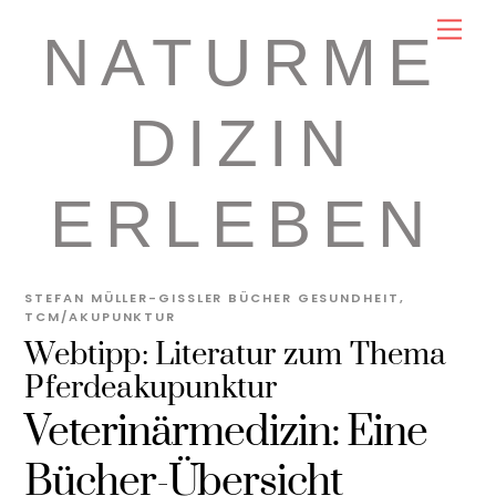
Skip
Men
NATURME
to
content
DIZIN
ERLEBEN
STEFAN MÜLLER-GISSLER
BÜCHER GESUNDHEIT
,
TCM/AKUPUNKTUR
Webtipp: Literatur zum Thema
Pferdeakupunktur
Veterinärmedizin: Eine
Bücher-Übersicht