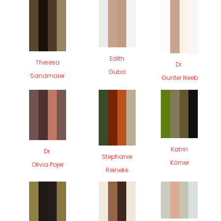
Edith
Theresa
Dr.
Guba
Sandmaier
Gunter Neeb
Katrin
Dr.
Stephanie
Körner
Olivia Pojer
Reineke