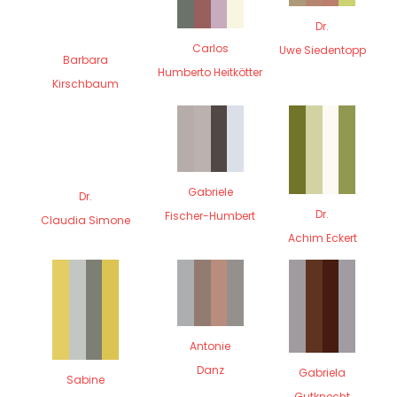
Dr.
Carlos
Uwe Siedentopp
Barbara
Humberto Heitkötter
Kirschbaum
Gabriele
Dr.
Dr.
Fischer-Humbert
Claudia Simone
Achim Eckert
Antonie
Danz
Gabriela
Sabine
Gutknecht