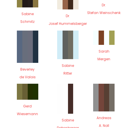
Dr.
Stefan Weinschenk
Sabine
Dr.
Schmitz
Josef Hummelsberger
Sarah
Mergen
Sabine
Beverley
Ritter
de Valois
Gerd
Wiesemann
Andreas
Sabine
A. Noll
Dobesberger