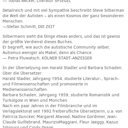
— Tobias Becker, Literatur SPIEGEL
Detailreich und mit viel Sympathie beschreibt Steve Silberman
die Welt der Autisten – als einen Kosmos der ganz besonderen
Menschen.
—Stefan Schmitt, DIE ZEIT
Silbermann sieht die Dinge etwas anders, und das ist gewiss
der größte Verdienst dieses Buches.
Er begreift, wie auch die autistische Community selber,
Autismus weniger als Makel, denn als Chance.
— Petra Pluwatsch, KÖLNER STADT-ANZEIGER
In der Übersetzung von Harald Stadler und Barbara Schaden.
Über die Übersetzer:
Harald Stadler, Jahrgang 1954, studierte Literatur-, Sprach-
und Filmwissenschaften und promovierte in
Medienwissenschaften.
Barbara Schaden, Jahrgang 1959, studierte Romanistik und
Turkolgoie in Wien und München.
Nach ein paar Jahren in der Filmbranche und im
Verlagslektorat seit 1992 freiberufliche Übersetzerin, u.a. von
Patricia Duncker, Margaret Atwood, Nadine Gordimer, Jean-
Claude Guillebrand, MaurizioMaggiani, Fleur Jaeggy, Kazuo
Ishiguro und Cindy Dyson.