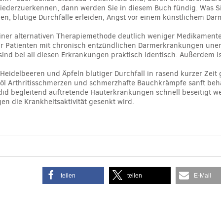
iederzuerkennen, dann werden Sie in diesem Buch fündig. Was S
, blutige Durchfälle erleiden, Angst vor einem künstlichem Darm
einer alternativen Therapiemethode deutlich weniger Medikamente
für Patienten mit chronisch entzündlichen Darmerkrankungen unen
nd bei all diesen Erkrankungen praktisch identisch. Außerdem ist 
 Heidelbeeren und Äpfeln blutiger Durchfall in rasend kurzer Zeit
chöl Arthritisschmerzen und schmerzhafte Bauchkrämpfe sanft beh
did begleitend auftretende Hauterkrankungen schnell beseitigt 
n die Krankheitsaktivität gesenkt wird.
teilen
teilen
E-Mail