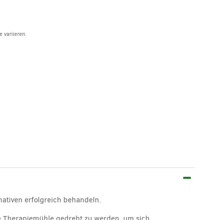
 variieren.
rnativen erfolgreich behandeln.
are Therapiemühle gedreht zu werden, um sich