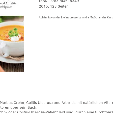
ISBN:
9783944615349
2015, 123 Seiten
Abhängig von der Lieferadresse kann die MwSt. an der Kasse
Alternative:
: Morbus Crohn, Colitis Ulcerosa und Arthritis mit natürlichen Alte
toren über sein Buch:
hn- oder Colitis-Ulcerosa-Patient leid sind, durch eine furchtb