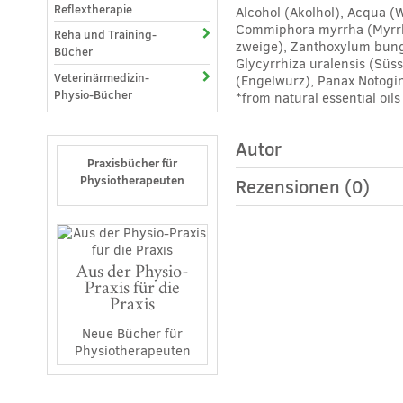
Reflextherapie
Alcohol (Akolhol), Acqua (W
Commiphora myrrha (Myrrhe
Reha und Training-
zweige), Zanthoxylum bung
Bücher
Glycyrrhiza uralensis (Sü
Veterinärmedizin-
(Engelwurz), Panax Notogi
Physio-Bücher
*from natural essential oils
Autor
Praxisbücher für
Physiotherapeuten
Rezensionen (0)
Aus der Physio-
Praxis für die
Praxis
Neue Bücher für
Physiotherapeuten