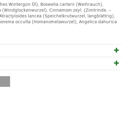
ches Wintergün Öl), Boswelia carterii (Weihrauch),
a (Windglockenwurzel), Cinnamom zeyl. (Zimtrinde, –
actyloides lancea (Speichelkrutwurzel, langblättrig),
malonema occulta (Homanomelawurzel), Angelica dahurica