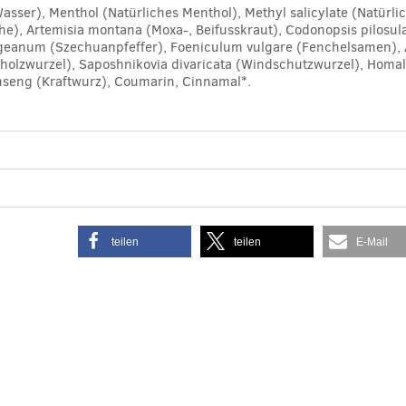
asser), Menthol (Natürliches Menthol), Methyl salicylate (Natürli
), Artemisia montana (Moxa-, Beifusskraut), Codonopsis pilosul
eanum (Szechuanpfeffer), Foeniculum vulgare (Fenchelsamen), Atr
ssholzwurzel), Saposhnikovia divaricata (Windschutzwurzel), Ho
nseng (Kraftwurz), Coumarin, Cinnamal*.
teilen
teilen
E-Mail