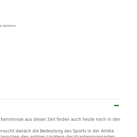
 variieren.
rkenntnisse aus dieser Zeit finden auch heute noch in den
tersucht danach die Bedeutung des Sports in der Antike
n zwischen den antiken Urvätern der Krankengymnasten