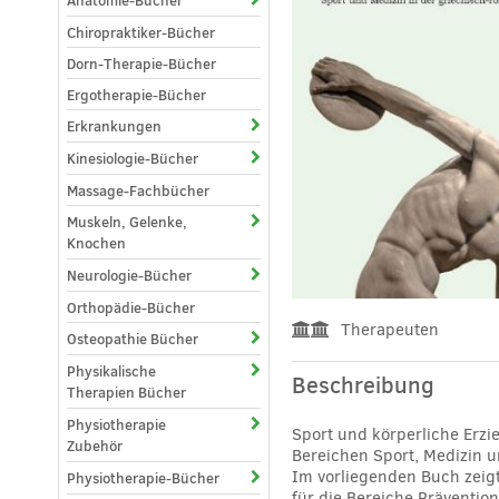
Anatomie-Bücher
Chiropraktiker-Bücher
Dorn-Therapie-Bücher
Ergotherapie-Bücher
Erkrankungen
Kinesiologie-Bücher
Massage-Fachbücher
Muskeln, Gelenke,
Knochen
Neurologie-Bücher
Orthopädie-Bücher
Therapeuten
Osteopathie Bücher
Physikalische
Beschreibung
Therapien Bücher
Physiotherapie
Sport und körperliche Erzi
Zubehör
Bereichen Sport, Medizin 
Im vorliegenden Buch zeigt
Physiotherapie-Bücher
für die Bereiche Präventi