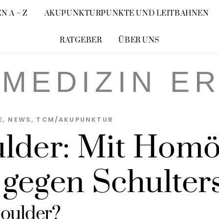
N A – Z
AKUPUNKTURPUNKTE UND LEITBAHNEN
RATGEBER
ÜBER UNS
MEDIZIN E
E
,
NEWS
,
TCM/AKUPUNKTUR
lder: Mit Homö
 gegen Schulte
houlder?