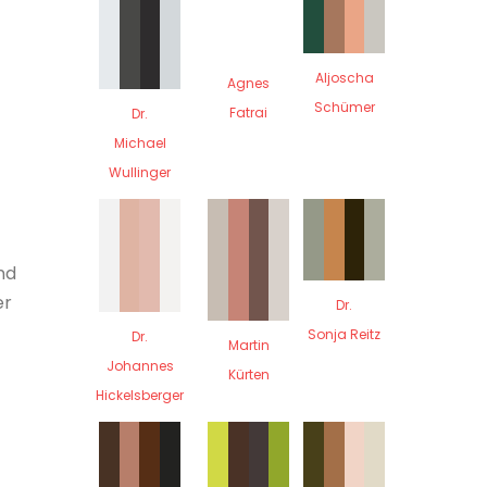
Aljoscha
Agnes
Schümer
Fatrai
Dr.
Michael
Wullinger
nd
er
Dr.
Sonja Reitz
Dr.
Martin
Johannes
Kürten
Hickelsberger