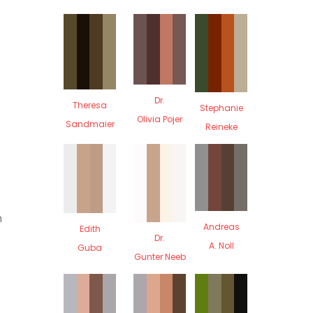
Dr.
Theresa
Stephanie
Olivia Pojer
Sandmaier
Reineke
n
Andreas
Edith
Dr.
A. Noll
Guba
Gunter Neeb