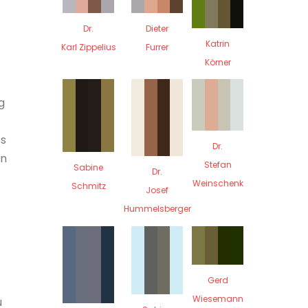
Dr.
Dieter
Katrin
Karl Zippelius
Furrer
Körner
g
ss
Dr.
en
Stefan
Sabine
Dr.
Weinschenk
Schmitz
Josef
Hummelsberger
Gerd
Wiesemann
u