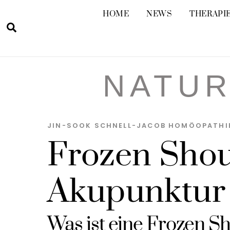
Skip
HOME
NEWS
THERAPIE
to
Suche
content
NATUR
JIN-SOOK SCHNELL-JACOB
HOMÖOPATHI
Frozen Shou
Akupunktur
Was ist eine Frozen S