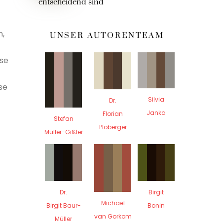
entscheidend sind
n,
UNSER AUTORENTEAM
ese
se
Silvia
Dr.
Janka
Florian
Stefan
Ploberger
Müller-Gißler
Dr.
Birgit
Michael
Birgit Baur-
Bonin
van Gorkom
Müller