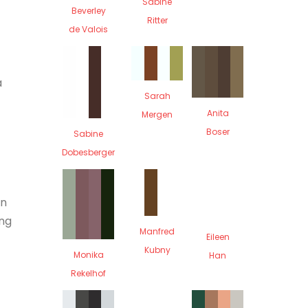
Sabine
Beverley
Ritter
de Valois
a
Sarah
Anita
Mergen
Boser
Sabine
Dobesberger
en
ung
Manfred
Eileen
Kubny
Monika
Han
Rekelhof