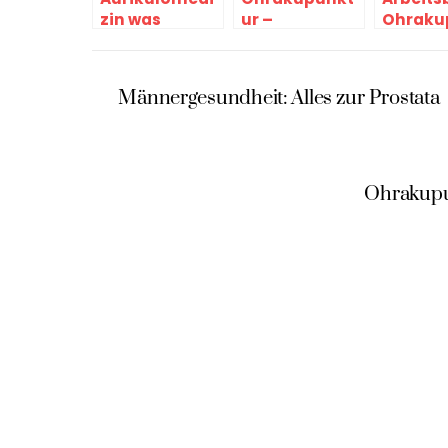
zin was
ur –
Ohraku
versteht man
verschiedene
ur von
darunter?
Methoden
Michael
Noack
Männergesundheit: Alles zur Prostata
Ohrakupun