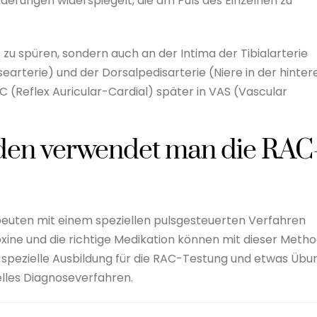
nderungen widerspiegelt, die am Puls des Einzelnen zu
zu spüren, sondern auch an der Intima der Tibialarterie
searterie) und der Dorsalpedisarterie (Niere in der hinter
 (Reflex Auricular-Cardial) später in VAS (Vascular
den verwendet man die RAC
uten mit einem speziellen pulsgesteuerten Verfahren
Toxine und die richtige Medikation können mit dieser Meth
 spezielle Ausbildung für die RAC-Testung und etwas Übu
elles Diagnoseverfahren.