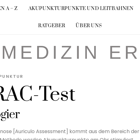
N A – Z
AKUPUNKTURPUNKTE UND LEITBAHNEN
RATGEBER
ÜBER UNS
MEDIZIN E
PUNKTUR
 RAC-Test
gier
gnose [Auriculo Assessment] kommt aus dem Bereich der
er Methode werden Akupunkturpunkte am Ohr stimuliert