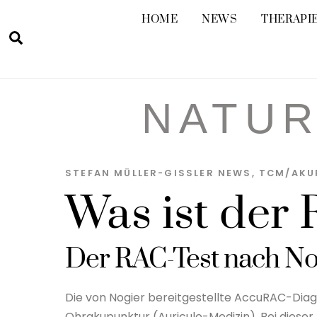
Skip
HOME
NEWS
THERAPIE
to
Suche
content
NATUR
STEFAN MÜLLER-GISSLER
NEWS
,
TCM/AKU
Was ist der
Der RAC-Test nach No
Die von Nogier bereitgestellte AccuRAC-Dia
Ohrakupunktur (Auriculo-Medizin). Bei dies