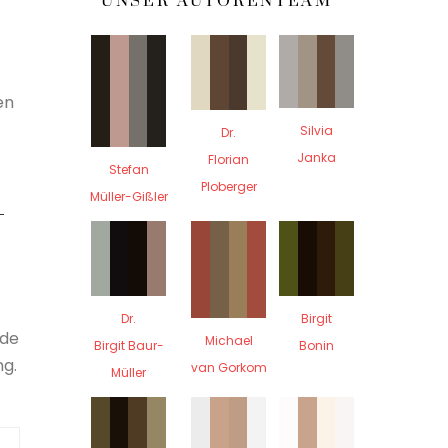
UNSER AUTORENTEAM
en
Silvia
Dr.
Janka
Florian
Stefan
Ploberger
Müller-Gißler
-
Dr.
Birgit
ode
Michael
Birgit Baur-
Bonin
ng.
van Gorkom
Müller