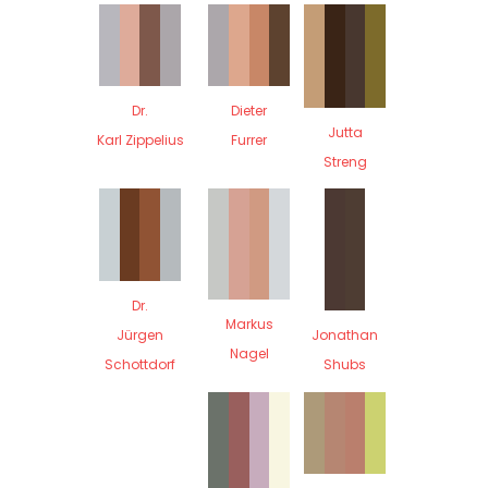
Dr.
Dieter
Jutta
Karl Zippelius
Furrer
Streng
Dr.
Markus
Jürgen
Jonathan
Nagel
Schottdorf
Shubs