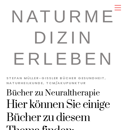
Skip
Men
NATURME
to
content
DIZIN
ERLEBEN
STEFAN MÜLLER-GISSLER
BÜCHER GESUNDHEIT
,
NATURHEILKUNDE
,
TCM/AKUPUNKTUR
Bücher zu Neuraltherapie
Hier können Sie einige
Bücher zu diesem