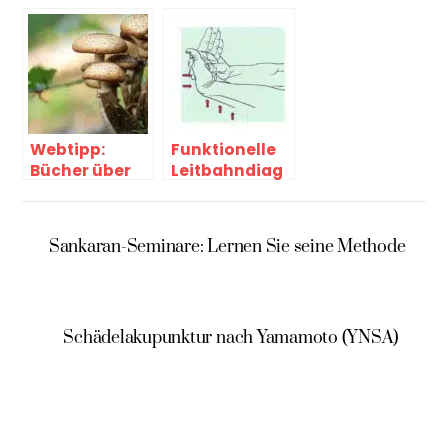
andere
Ihre HP-
Therapien
Prüfung
Webtipp:
Funktionelle
Bücher über
Leitbahndiag
Pilze
nostik
Sankaran-Seminare: Lernen Sie seine Methode
Schädelakupunktur nach Yamamoto (YNSA)