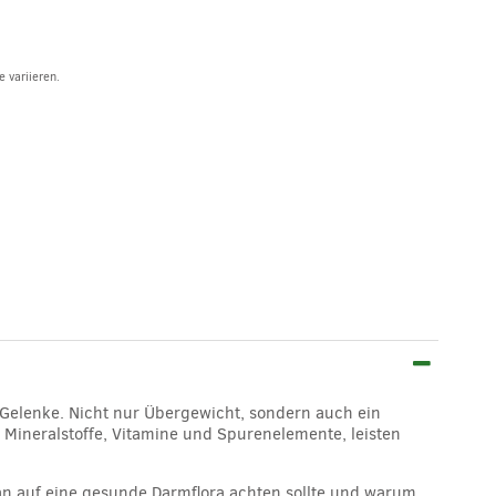
 variieren.
Gelenke. Nicht nur Übergewicht, sondern auch ein
 Mineralstoffe, Vitamine und Spurenelemente, leisten
n auf eine gesunde Darmflora achten sollte und warum