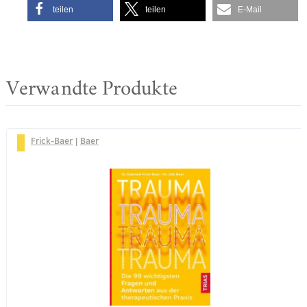
teilen
teilen
E-Mail
Verwandte Produkte
Frick-Baer
|
Baer