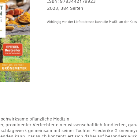
ISBN:
9783442179923
2023, 384 Seiten
Abhängig von der Lieferadresse kann die MwSt. an der Kasse
Alternative:
hochwirksame pflanzliche Medizin!
er, prominenter Verfechter einer wissenschaftlich fundierten, gan
schlagewerk gemeinsam mit seiner Tochter Friederike Grönemeyer,
wenden kann. Das Buch konzentriert sich dabei auf besonders wir