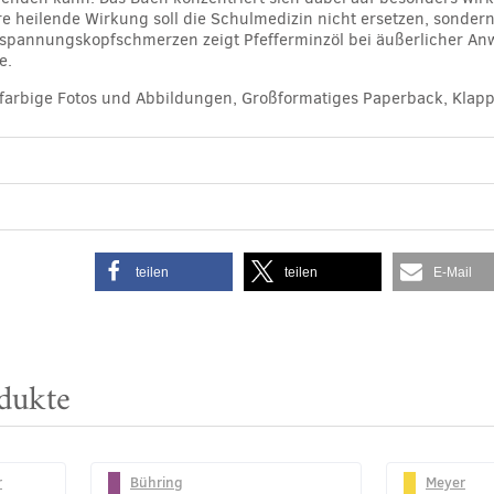
re heilende Wirkung soll die Schulmedizin nicht ersetzen, sonder
erspannungskopfschmerzen zeigt Pfefferminzöl bei äußerlicher A
e.
5 farbige Fotos und Abbildungen, Großformatiges Paperback, Klap
teilen
teilen
E-Mail
dukte
r
Bühring
Meyer