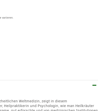
 variieren.
zheitlichen Weltmedizin, zeigt in diesem
 Heilpraktikerin und Psychologin, wie man Heilkräuter
ksame, gut erforschte und von medizinischen Institutionen