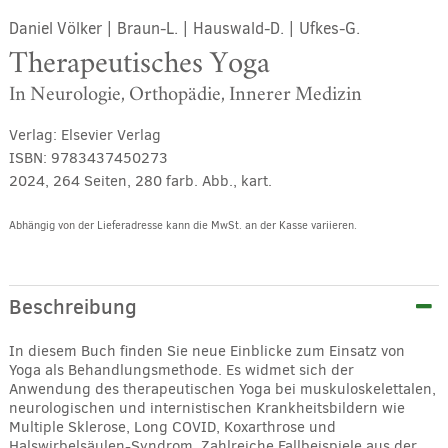
Daniel Völker
|
Braun-L.
|
Hauswald-D.
|
Ufkes-G.
Therapeutisches Yoga
In Neurologie, Orthopädie, Innerer Medizin
Verlag:
Elsevier Verlag
ISBN:
9783437450273
2024, 264 Seiten, 280 farb. Abb., kart.
Abhängig von der Lieferadresse kann die MwSt. an der Kasse variieren.
Alternative:
Beschreibung
In diesem Buch finden Sie neue Einblicke zum Einsatz von
Yoga als Behandlungsmethode. Es widmet sich der
Anwendung des therapeutischen Yoga bei muskuloskelettalen,
neurologischen und internistischen Krankheitsbildern wie
Multiple Sklerose, Long COVID, Koxarthrose und
Halswirbelsäulen-Syndrom. Zahlreiche Fallbeispiele aus der