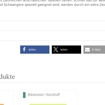
it zahlreichen anschaulichen Tabellen helfen, schnell das zur B
und Schwangere speziell geeignet sind, werden durch ein extra Ze
teilen
teilen
E-Mail
dukte
Wiesenauer
|
Kerckhoff