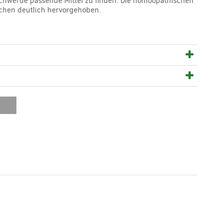
eschwerde passende Mittel zu finden. Die homöopathischen
ichen deutlich hervorgehoben.