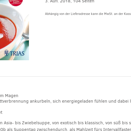
3. Aufl. 2018, 104 Seiten
Abhängig von der Lieferadresse kann die MwSt. an der Kasse
Alternative:
rem Magen
tverbrennung ankurbeln, sich energiegeladen fühlen und dabei le
et
Asia- bis Zwiebelsuppe, von exotisch bis klassisch, von süß bis s
g: Ob als Suppentag zwischendurch, als Mahlzeit fürs Intervallfa