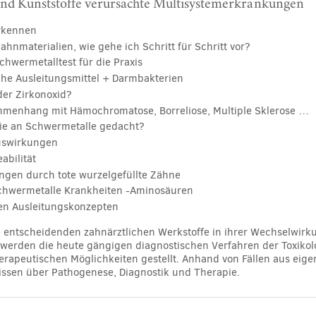
nd Kunststoffe verursachte Multisystemerkrankungen
rkennen
ahnmaterialien, wie gehe ich Schritt für Schritt vor?
chwermetalltest für die Praxis
che Ausleitungsmittel + Darmbakterien
der Zirkonoxid?
menhang mit Hämochromatose, Borreliose, Multiple Sklerose …
Sie an Schwermetalle gedacht?
uswirkungen
bilität
ngen durch tote
wurzelgefüllte Zähne
Schwermetalle
Krankheiten -Aminosäuren
en Ausleitungskonzepten
 entscheidenden zahnärztlichen Werkstoffe in ihrer Wechselwir
werden die heute gängigen diagnostischen Verfahren der Toxikol
rapeutischen Möglichkeiten gestellt. Anhand von Fällen aus eigen
issen über Pathogenese, Diagnostik und Therapie.