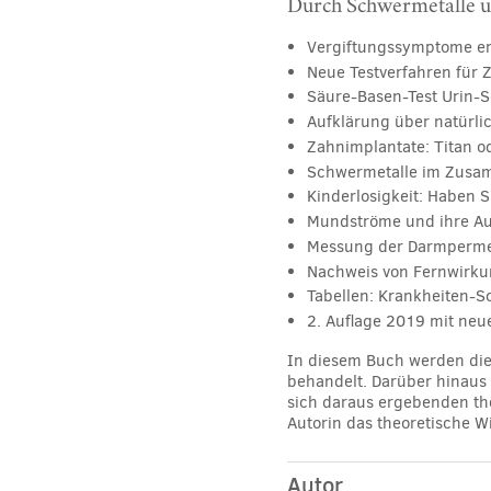
Durch Schwermetalle u
Vergiftungssymptome e
Neue Testverfahren für Z
Säure-Basen-Test
Urin-S
Aufklärung über natürli
Zahnimplantate: Titan o
Schwermetalle im Zusam
Kinderlosigkeit: Haben 
Mundströme und ihre A
Messung der Darmpermea
Nachweis von Fernwirku
Tabellen: Krankheiten-
2. Auflage 2019 mit neu
In diesem Buch werden die
behandelt. Darüber hinaus 
sich daraus ergebenden the
Autorin das theoretische W
Autor