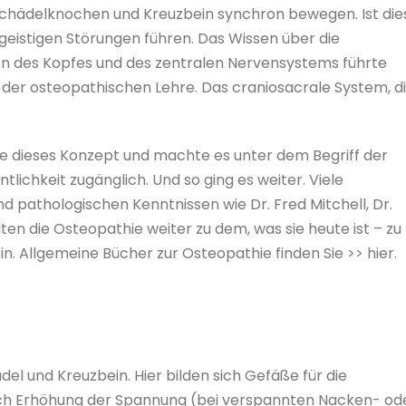
Schädelknochen und Kreuzbein synchron bewegen. Ist die
r geistigen Störungen führen. Das Wissen über die
n des Kopfes und des zentralen Nervensystems führte
der osteopathischen Lehre. Das craniosacrale System, d
e dieses Konzept und machte es unter dem Begriff der
lichkeit zugänglich. Und so ging es weiter. Viele
 pathologischen Kenntnissen wie Dr. Fred Mitchell, Dr.
en die Osteopathie weiter zu dem, was sie heute ist – zu
n. Allgemeine Bücher zur Osteopathie finden Sie >> hier.
l und Kreuzbein. Hier bilden sich Gefäße für die
urch Erhöhung der Spannung (bei verspannten Nacken- od