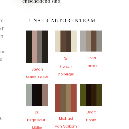
entscheidend sind
rs
UNSER AUTORENTEAM
Er
en
aus
Silvia
Dr.
te
Janka
Florian
Stefan
Ploberger
Müller-Gißler
Dr.
Birgit
,
Michael
Birgit Baur-
Bonin
van Gorkom
Müller