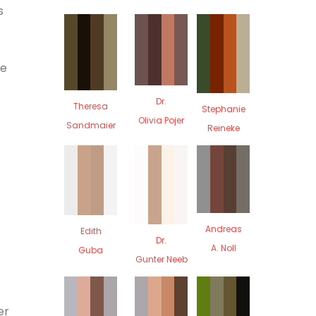
s
ie
Dr.
Theresa
Stephanie
Olivia Pojer
Sandmaier
Reineke
Andreas
Edith
Dr.
A. Noll
Guba
Gunter Neeb
er