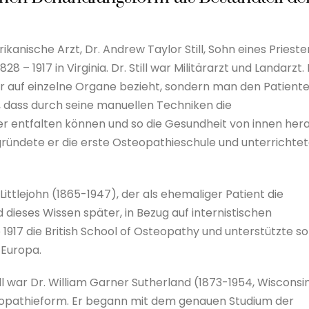
anische Arzt, Dr. Andrew Taylor Still, Sohn eines Prieste
8 – 1917 in Virginia. Dr. Still war Militärarzt und Landarzt. 
nur auf einzelne Organe bezieht, sondern man den Patient
4, dass durch seine manuellen Techniken die
er entfalten können und so die Gesundheit von innen her
gründete er die erste Osteopathieschule und unterrichte
Littlejohn (1865-1947), der als ehemaliger Patient die
 dieses Wissen später, in Bezug auf internistischen
1917 die British School of Osteopathy und unterstützte so
 Europa.
ll war Dr. William Garner Sutherland (1873-1954, Wisconsin
steopathieform. Er begann mit dem genauen Studium der