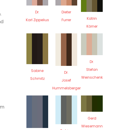
Dr.
Dieter
.
Katrin
Karl Zippelius
Furrer
nd
Körner
Dr.
Stefan
Sabine
Dr.
Weinschenk
Schmitz
Josef
Hummelsberger
em
Gerd
Wiesemann