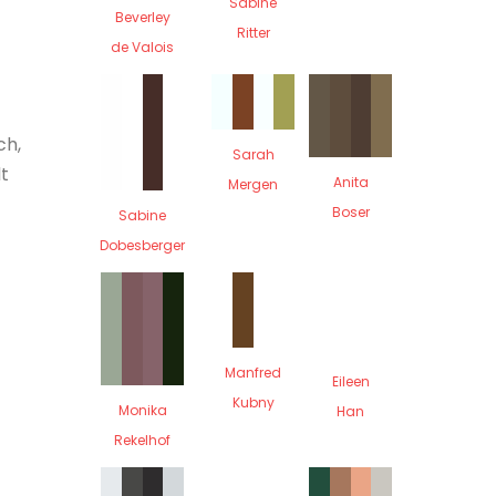
Sabine
Beverley
Ritter
de Valois
ch,
Sarah
t
Anita
Mergen
Boser
Sabine
Dobesberger
Manfred
Eileen
Kubny
Monika
Han
Rekelhof