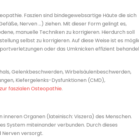
eopathie. Faszien sind bindegewebsartige Häute die sich
efäße, Nerven …) ziehen. Mit dieser Form gelingt es,
dene, manuelle Techniken zu korrigieren. Hierdurch soll
tellung selbst zu korrigieren. Auf diese Weise ist es mögli
 Sportverletzungen oder das Umknicken effizient behandel
efhals, Gelenkbeschwerden, Wirbelsäulenbeschwerden,
ngen, Kiefergelenks-Dysfunktionen (CMD),
zur faszialen Osteopathie
.
en inneren Organen (lateinisch: Viszera) des Menschen.
ges System miteinander verbunden. Durch dieses
 Nerven versorgt.