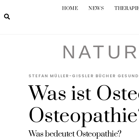
Skip
HOME
NEWS
THERAPIE
to
Suche
content
NATUR
STEFAN MÜLLER-GISSLER
BÜCHER GESUND
Was ist Ost
Osteopathie
Was bedeutet Osteopathie?